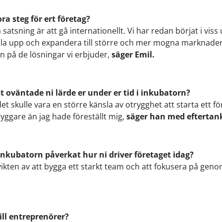
ra steg för ert företag?
 satsning är att gå internationellt. Vi har redan börjat i viss
kala upp och expandera till större och mer mogna marknader
an på de lösningar vi erbjuder,
säger Emil.
t oväntade ni lärde er under er tid i inkubatorn?
det skulle vara en större känsla av otrygghet att starta ett f
ryggare än jag hade föreställt mig,
säger han med eftertan
 inkubatorn påverkat hur ni driver företaget idag?
s vikten av att bygga ett starkt team och att fokusera på ge
till entreprenörer?