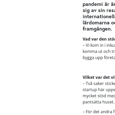
pandemi är än
sig av sin re
internationel
lärdomarna oc
framgången.
Vad var den stö
– Vi kom in i ink
komma ut och trä
bygga upp föret
Vilket var det v
– Två saker stick
startup här uppe
mycket stöd med 
pantsätta huset. 
– För det andra f