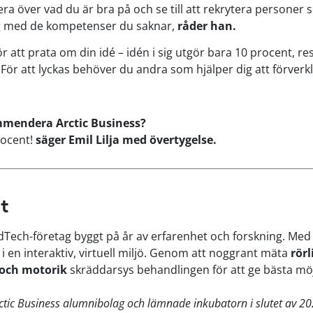
era över vad du är bra på och se till att rekrytera personer
g med de kompetenser du saknar,
råder han.
ör att prata om din idé – idén i sig utgör bara 10 procent, 
ör att lyckas behöver du andra som hjälper dig att förverkl
mmendera Arctic Business?
rocent!
säger Emil Lilja med övertygelse.
t
dTech-företag byggt på år av erfarenhet och forskning. Me
i en interaktiv, virtuell miljö. Genom att noggrant mäta
rörl
 och motorik
skräddarsys behandlingen för att ge bästa möjl
rctic Business alumnibolag och lämnade inkubatorn i slutet av 20