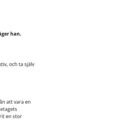
äger han.
iv, och ta själv
ån att vara en
retagets
it en stor