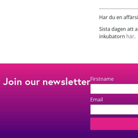
Har du en affärsi
Sista dagen att a
inkubatorn
här
.
Join our newsletter
Firstname
Email