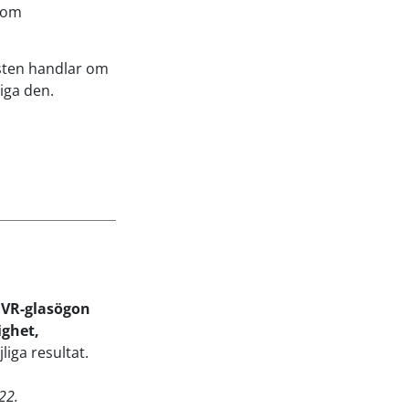
 som
resten handlar om
iga den.
d
VR-glasögon
ighet,
iga resultat.
22.