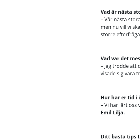
Vad är nästa sto
– Vår nästa stora
men nu vill vi s
större efterfråg
Vad var det mes
– Jag trodde att 
visade sig vara t
Hur har er tid i
– Vi har lärt os
Emil Lilja.
Ditt bästa tips 