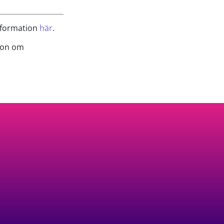
information
här
.
tion om