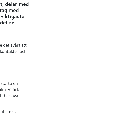
st, delar med
etag med
 viktigaste
del av
e det svårt att
 kontakter och
 starta en
m. Vi fick
att behöva
pte oss att