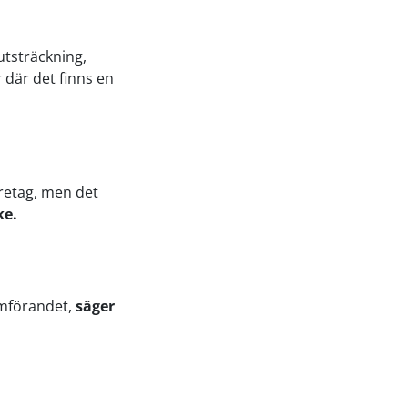
 utsträckning,
 där det finns en
öretag, men det
ke.
nomförandet,
säger