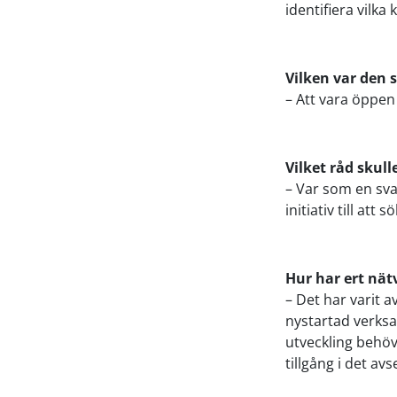
identifiera vilk
Vilken var den 
– Att vara öppen 
Vilket råd skull
– Var som en svam
initiativ till att
Hur har ert nät
– Det har varit a
nystartad verksam
utveckling behöv
tillgång i det av