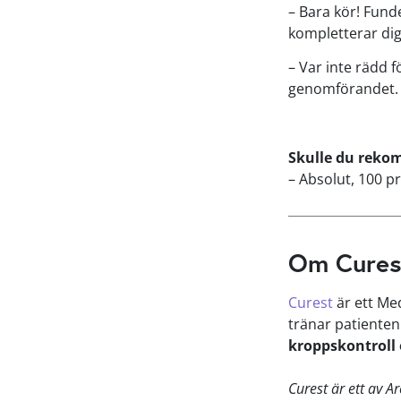
– Bara kör! Fund
kompletterar di
– Var inte rädd f
genomförandet. F
Skulle du reko
– Absolut, 100 p
Om Cures
Curest
är ett Me
tränar patienten 
kroppskontroll
Curest är ett av A