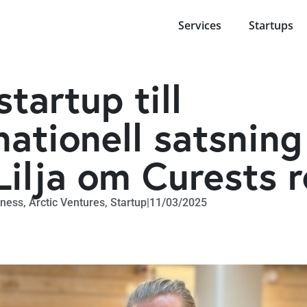
Services
Startups
startup till
nationell satsning
Lilja om Curests 
iness
,
Arctic Ventures
,
Startup
|
11/03/2025