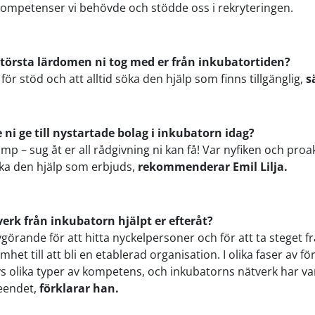
a kompetenser vi behövde och stödde oss i rekryteringen.
största lärdomen ni tog med er från inkubatortiden?
för stöd och att alltid söka den hjälp som finns tillgänglig,
s
e ni ge till nystartade bolag i inkubatorn idag?
p – sug åt er all rådgivning ni kan få! Var nyfiken och proakt
 söka den hjälp som erbjuds,
rekommenderar Emil Lilja.
verk från inkubatorn hjälpt er efteråt?
vgörande för att hitta nyckelpersoner och för att ta steget fr
het till att bli en etablerad organisation. I olika faser av fö
s olika typer av kompetens, och inkubatorns nätverk har var
seendet,
förklarar han.