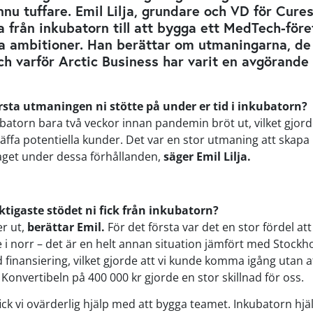
nu tuffare. Emil Lilja, grundare och VD för Cure
sa från inkubatorn till att bygga ett MedTech-för
la ambitioner. Han berättar om utmaningarna, de
h varför Arctic Business har varit en avgörande 
rsta utmaningen ni stötte på under er tid i inkubatorn?
ubatorn bara två veckor innan pandemin bröt ut, vilket gjord
ffa potentiella kunder. Det var en stor utmaning att skapa
aget under dessa förhållanden,
säger Emil Lilja.
iktigaste stödet ni fick från inkubatorn?
er ut,
berättar Emil.
För det första var det en stor fördel att
 i norr – det är en helt annan situation jämfört med Stockhol
finansiering, vilket gjorde att vi kunde komma igång utan 
Konvertibeln på 400 000 kr gjorde en stor skillnad för oss.
ick vi ovärderlig hjälp med att bygga teamet. Inkubatorn hjäl