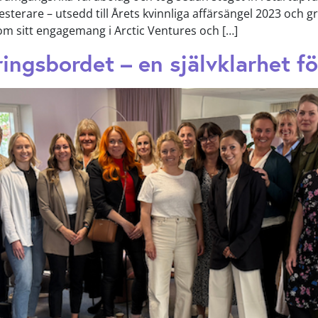
esterare – utsedd till Årets kvinnliga affärsängel 2023 och 
om sitt engagemang i Arctic Ventures och […]
ringsbordet – en självklarhet fö