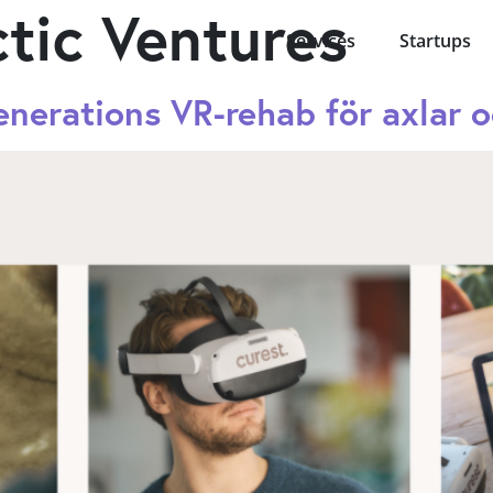
ctic Ventures
Services
Startups
enerations VR-rehab för axlar 