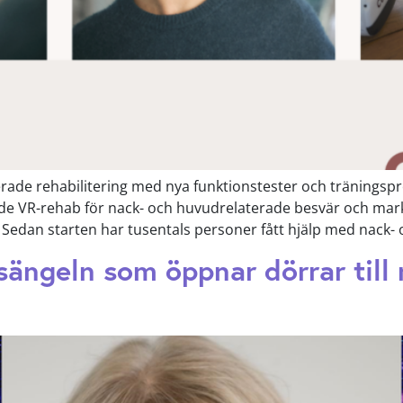
rade rehabilitering med nya funktionstester och träningsp
ade VR-rehab för nack- och huvudrelaterade besvär och marke
d. Sedan starten har tusentals personer fått hjälp med nack
sängeln som öppnar dörrar till