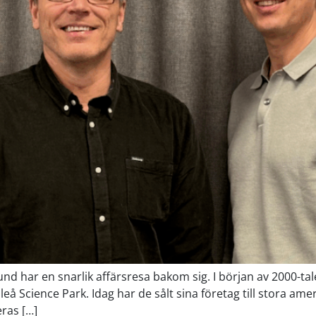
 har en snarlik affärsresa bakom sig. I början av 2000-tale
cience Park. Idag har de sålt sina företag till stora ameri
eras […]