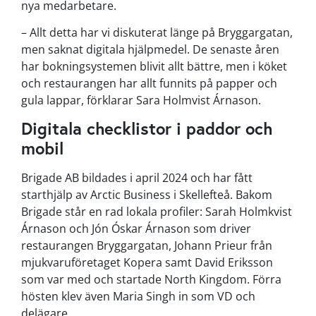
nya medarbetare.
– Allt detta har vi diskuterat länge på Bryggargatan,
men saknat digitala hjälpmedel. De senaste åren
har bokningsystemen blivit allt bättre, men i köket
och restaurangen har allt funnits på papper och
gula lappar, förklarar Sara Holmvist Árnason.
Digitala checklistor i paddor och
mobil
Brigade AB bildades i april 2024 och har fått
starthjälp av Arctic Business i Skellefteå. Bakom
Brigade står en rad lokala profiler: Sarah Holmkvist
Árnason och Jón Óskar Árnason som driver
restaurangen Bryggargatan, Johann Prieur från
mjukvaruföretaget Kopera samt David Eriksson
som var med och startade North Kingdom. Förra
hösten klev även Maria Singh in som VD och
delägare.