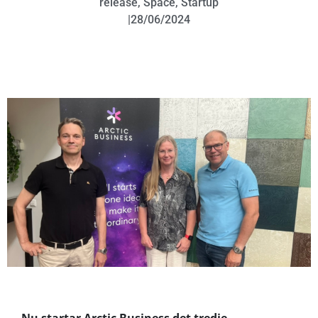
release
,
Space
,
Startup
|
28/06/2024
Nu startar Arctic Business det tredje