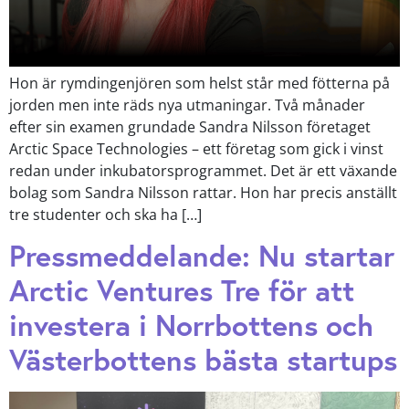
Hon är rymdingenjören som helst står med fötterna på
jorden men inte räds nya utmaningar. Två månader
efter sin examen grundade Sandra Nilsson företaget
Arctic Space Technologies – ett företag som gick i vinst
redan under inkubatorsprogrammet. Det är ett växande
bolag som Sandra Nilsson rattar. Hon har precis anställt
tre studenter och ska ha […]
Pressmeddelande: Nu startar
Arctic Ventures Tre för att
investera i Norrbottens och
Västerbottens bästa startups