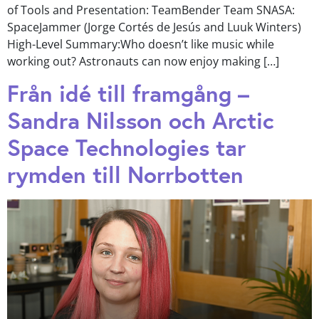
of Tools and Presentation: TeamBender Team SNASA:
SpaceJammer (Jorge Cortés de Jesús and Luuk Winters)
High-Level Summary:Who doesn’t like music while
working out? Astronauts can now enjoy making […]
Från idé till framgång –
Sandra Nilsson och Arctic
Space Technologies tar
rymden till Norrbotten