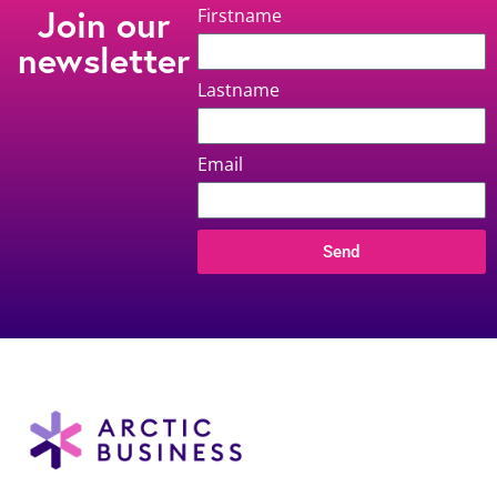
Join our
Firstname
newsletter
Lastname
Email
Send