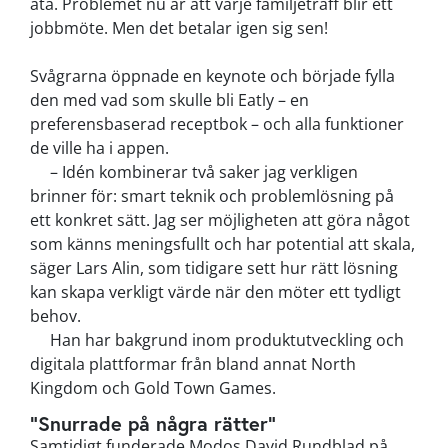
äta. Problemet nu är att varje familjeträff blir ett
jobbmöte. Men det betalar igen sig sen!
Svågrarna öppnade en keynote och började fylla
den med vad som skulle bli Eatly – en
preferensbaserad receptbok – och alla funktioner
de ville ha i appen.
–
Idén kombinerar två saker jag verkligen
brinner för: smart teknik och problemlösning på
ett konkret sätt. Jag ser möjligheten att göra något
som känns meningsfullt och har potential att skala,
säger Lars Alin, som tidigare sett hur rätt lösning
kan skapa verkligt värde när den möter ett tydligt
behov.
Han har bakgrund inom produktutveckling och
digitala plattformar från bland annat North
Kingdom och Gold Town Games.
"Snurrade på några rätter"
Samtidigt funderade Modos David Rundblad på