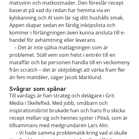
matsvinn och matkostnader. Den föreslår recept
baserat på vad du redan har hemma via en
kylskanning och AI som lär sig ditt hushålls smak.
Appen skapar sedan en färdig inköpslista och
kommer i förlängningen även kunna ansluta till e-
handel för avhämtning eller leverans.
– Det är inte själva matlagningen som är
problemet. Ställ vem som helst i entrén till en
mataffär och be personen handla till en veckomeny
från scratch – det är skitjobbigt att värka fram fler
än fem matidéer, säger Jacob Marklund.
Svågrar som spånar
Till vardags är han strateg och delägare i Grit
Media i Skellefteå. Med jobb, småbarn och
inspirationsbrist brukade han och hans fru skicka
recept mellan sig och hennes syster i Piteå, som är
tillsammans med medgrundaren Lars Alin.
–
Vi hade samma problematik kring vad vi skulle