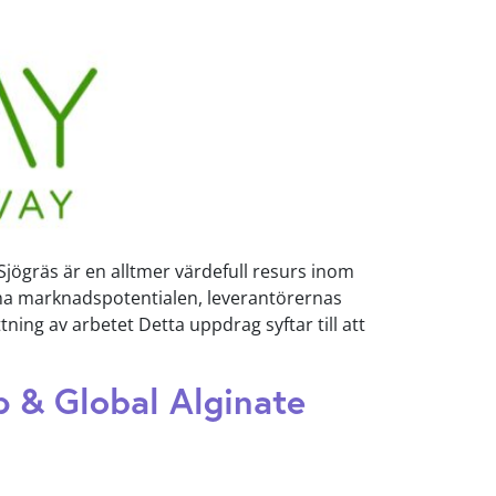
jögräs är en alltmer värdefull resurs inom
döma marknadspotentialen, leverantörernas
ng av arbetet Detta uppdrag syftar till att
p & Global Alginate