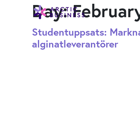
Day:
Februar
Studentuppsats: Markna
alginatleverantörer