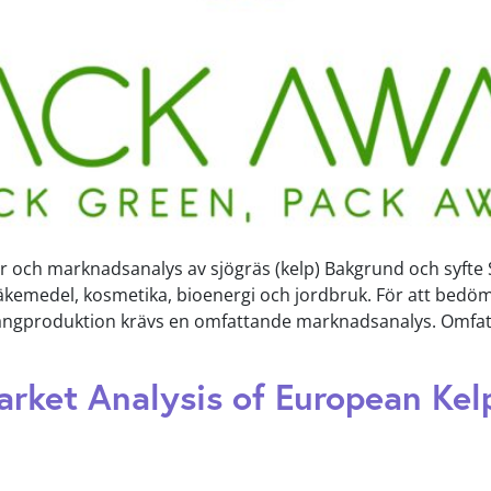
 och marknadsanalys av sjögräs (kelp) Bakgrund och syfte S
, läkemedel, kosmetika, bioenergi och jordbruk. För att be
ngproduktion krävs en omfattande marknadsanalys. Omfattni
rket Analysis of European Kel