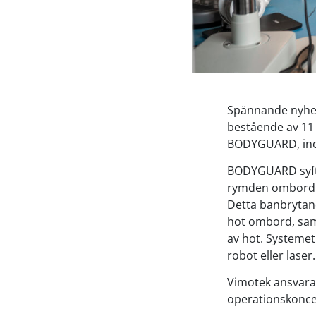
Spännande nyhet
bestående av 11
BODYGUARD, inom
BODYGUARD syfta
rymden ombord på
Detta banbrytand
hot ombord, sam
av hot. Systeme
robot eller laser.
Vimotek ansvarar
operationskonce