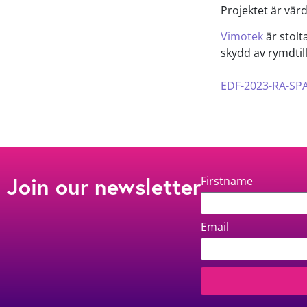
Projektet är värd
Vimotek
är stolt
skydd av rymdtil
EDF-2023-RA-S
Join our newsletter
Firstname
Email