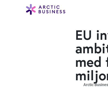
EU in
ambit
med f
miljo
Arctic Busine