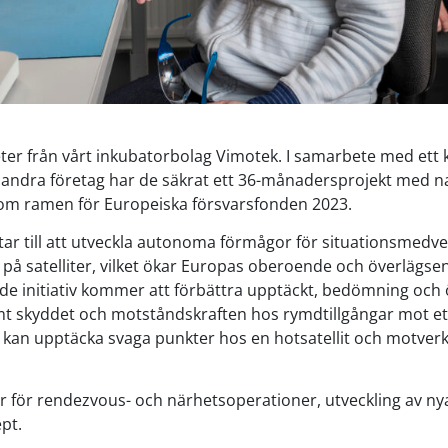
er från vårt inkubatorbolag Vimotek. I samarbete med ett
 andra företag har de säkrat ett 36-månadersprojekt med 
 ramen för Europeiska försvarsfonden 2023.
r till att utveckla autonoma förmågor för situationsmedv
 satelliter, vilket ökar Europas oberoende och överlägse
e initiativ kommer att förbättra upptäckt, bedömning och 
t skyddet och motståndskraften hos rymdtillgångar mot et
t kan upptäcka svaga punkter hos en hotsatellit och motve
 för rendezvous- och närhetsoperationer, utveckling av ny
pt.