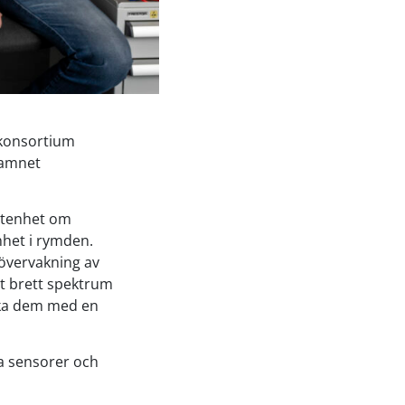
 konsortium
namnet
etenhet om
nhet i rymden.
övervakning av
t brett spektrum
rka dem med en
a sensorer och