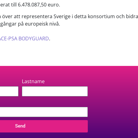
erat till 6.478.087,50 euro.
a över att representera Sverige i detta konsortium och bidra 
lgångar på europeisk nivå.
PACE-PSA BODYGUARD
.
Lastname
Send