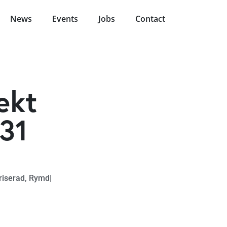
News
Events
Jobs
Contact
ekt
031
riserad
,
Rymd
|