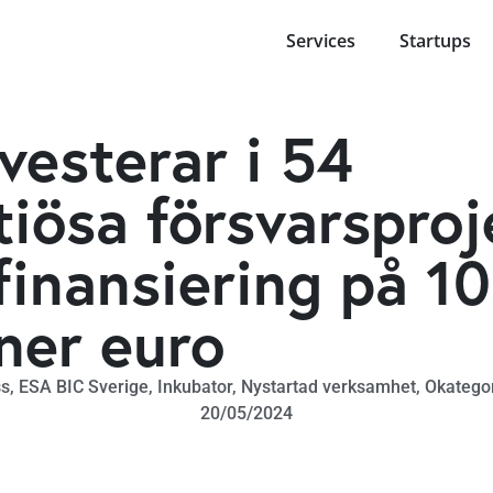
Services
Startups
vesterar i 54
iösa försvarsproj
inansiering på 1
ner euro
ss
,
ESA BIC Sverige
,
Inkubator
,
Nystartad verksamhet
,
Okatego
20/05/2024