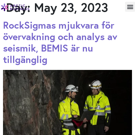
Day:
May 23, 2023
RockSigmas mjukvara för
övervakning och analys av
seismik, BEMIS är nu
tillgänglig