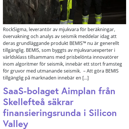
RockSigma, leverantör av mjukvara för beräkningar,
övervakning och analys av seismik meddelar idag att
deras grundläggande produkt BEMIS™ nu är generellt
tillgänglig. BEMIS, som byggts av mjukvaruexperter i
världsklass tillsammans med prisbelönta innovatörer
inom algoritmer för seismik, innebär ett stort framsteg
för gruvor med utmanande seismik. – Att göra BEMIS
tillgänglig på marknaden innebär en […]
SaaS-bolaget Aimplan från
Skellefteå säkrar
finansieringsrunda i Silicon
Valley